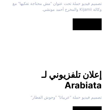
تصميم فيديو حملة تحت عنوان "مش محتاجة تفكيها" مع 
وكالة Kijamii والمخرج أحمد مونشي.
شاهد المزيد
إعلان تلفزيوني لـ 
Arabiata
تصميم فيديو حملة "عربياتا" "وحوش الفطار"